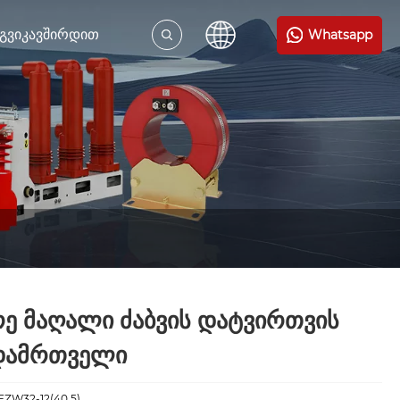
ᲒᲕᲘᲙᲐᲕᲨᲘᲠᲓᲘᲗ
Whatsapp
რე მაღალი ძაბვის დატვირთვის
დამრთველი
FZW32-12(40.5)