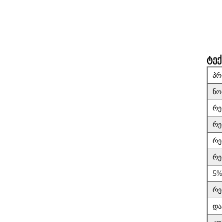
ტექ
პრ
ნო
რე
რე
რე
რე
5%
რე
და