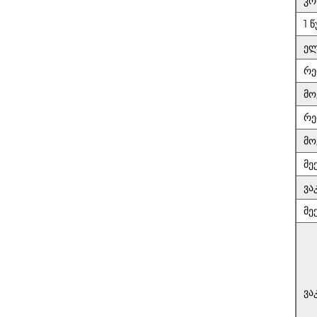
კო
1 
ელ
რე
მო
რე
მო
მე
ვა
მე
ვა