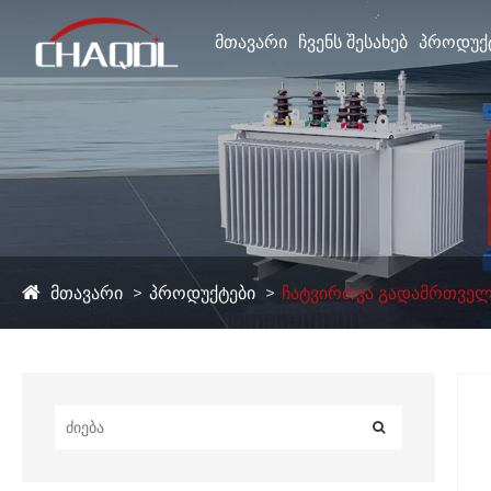
ᲛᲗᲐᲕᲐᲠᲘ
ᲩᲕᲔᲜᲡ ᲨᲔᲡᲐᲮᲔᲑ
ᲞᲠᲝᲓᲣᲥ
მთავარი
პროდუქტები
ჩატვირთვა გადამრთვე